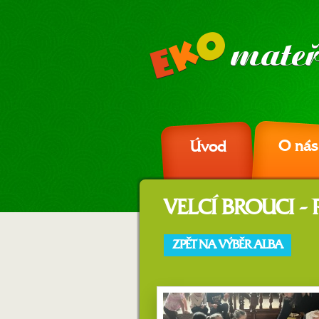
O nás
Úvod
VELCÍ BROUCI -
ZPĚT NA VÝBĚR ALBA